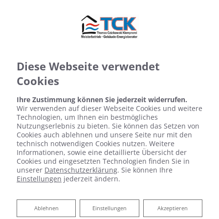
Diese Webseite verwendet
Cookies
Ihre Zustimmung können Sie jederzeit widerrufen.
Wir verwenden auf dieser Webseite Cookies und weitere
Technologien, um Ihnen ein bestmögliches
Nutzungserlebnis zu bieten. Sie können das Setzen von
Cookies auch ablehnen und unsere Seite nur mit den
technisch notwendigen Cookies nutzen. Weitere
Informationen, sowie eine detaillierte Übersicht der
Startseite
»
Bad
»
Badinspiration & Musterbäder
»
Luxus-Bad 8,2
Cookies und eingesetzten Technologien finden Sie in
㎡
unserer
Datenschutzerklärung
. Sie können Ihre
Einstellungen
jederzeit ändern.
Luxus-Bad 8,2 ㎡
Ablehnen
Ablehnen
Einstellungen
Akzeptieren