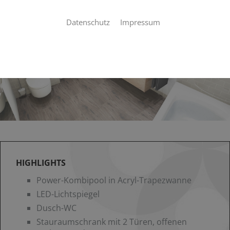
Datenschutz
Impressum
HIGHLIGHTS
Power-Kombipool in Acryl-Trapezwanne
LED-Lichtspiegel
Dusch-WC
Stauraumschrank mit 2 Türen, offenen